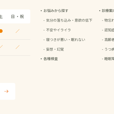
お悩みから探す
診療案
土
日・祝
気分の落ち込み・
意欲の低下
物忘
不安やイライラ
認知
●
／
寝つきが悪い・
眠れない
高齢
／
／
妄想・幻覚
うつ
各種検査
睡眠