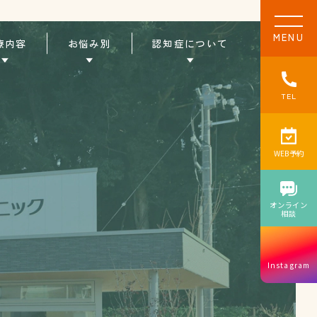
MENU
工
療内容
お悩み別
認知症について
事
が
ス
タ
ー
ト
TEL
い
た
し
ま
し
た
✨
WEB予約
オンライン
相談
Instagram