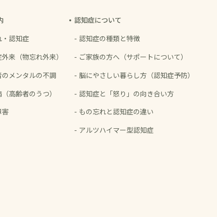
内
認知症について
れ・認知症
認知症の種類と特徴
症外来
（物忘れ外来）
ご家族の方へ
（サポートについて）
者の
メンタルの不調
脳にやさしい暮らし方
（認知症予防）
病
（高齢者のうつ）
認知症と「怒り」の
向き合い方
障害
もの忘れと認知症の違い
アルツハイマー型認知症