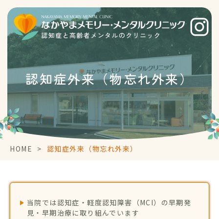
認知症外来
（物忘れ外来）
HOME
>
認知症外来（物忘れ外来）
当院では認知症・軽度認知障害（MCI）の早期発
見・早期治療に取り組んでいます