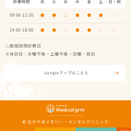
診療時間
月
火
水
木
金
土
日・祝
09:00
12:30
●
●
△
●
●
●
／
14:00
18:00
●
●
／
●
●
／
／
△施設訪問診療日
※休診日：水曜午後・土曜午後・日曜・祝日
Googleマップはこちら
© なかやまメモリー・メンタルクリニック