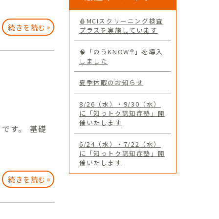
🩸MCIスクリーニング検査
»
続きを読む
プラスを実施しています
🧠「のうKNOW®」を導入
しました
夏季休暇のお知らせ
8/26（水）・9/30（水）
に「知っトク認知症塾」開
催いたします
です。 基礎
6/24（水）・7/22（水）
に「知っトク認知症塾」開
催いたします
»
続きを読む