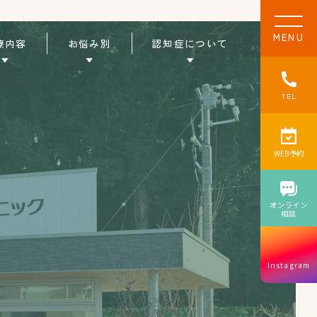
MENU
コ
療内容
お悩み別
認知症について
ラ
ム
TEL
WEB予約
オンライン
相談
Instagram