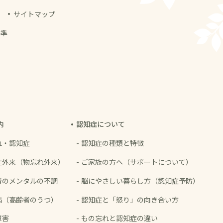
サイトマップ
基準
内
認知症について
れ・認知症
認知症の種類と特徴
症外来
（物忘れ外来）
ご家族の方へ
（サポートについて）
者の
メンタルの不調
脳にやさしい暮らし方
（認知症予防）
病
（高齢者のうつ）
認知症と「怒り」の
向き合い方
障害
もの忘れと認知症の違い