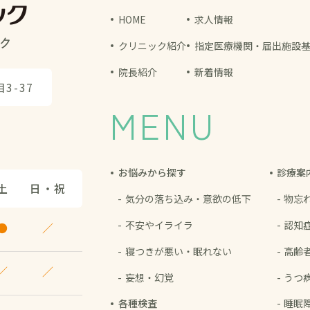
HOME
求人情報
クリニック紹介
指定医療機関・届出施設
院長紹介
新着情報
3-37
MENU
お悩みから探す
診療案
土
日・祝
気分の落ち込み・
意欲の低下
物忘
不安やイライラ
認知
●
／
寝つきが悪い・
眠れない
高齢
／
／
妄想・幻覚
うつ
各種検査
睡眠